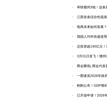
串联赣州3地！这条
江西首条综合性疏港
电商未来如何发展？
我国人均年快递使用
总投资超140亿元
3月31日首飞！赣
两会聚焦| 两会代
一图速览2026年政
刚刚公布！GDP增长5
已开放申请！202