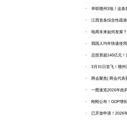
串联赣州3地！这条
江西首条综合性疏港
电商未来如何发展？
我国人均年快递使用
总投资超140亿元
3月31日首飞！赣
两会聚焦| 两会代
一图速览2026年政
刚刚公布！GDP增长5
已开放申请！202