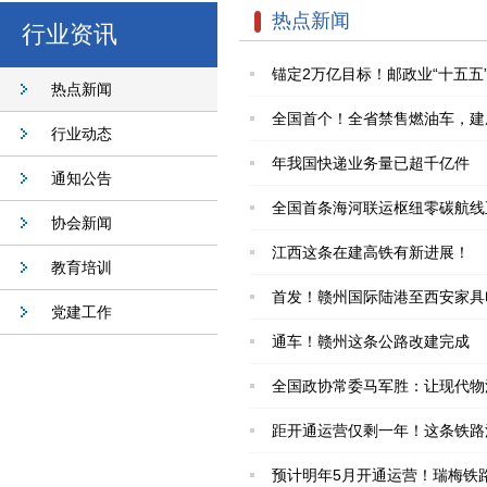
热点新闻
行业资讯
锚定2万亿目标！邮政业“十五
热点新闻
全国首个！全省禁售燃油车，建
行业动态
年我国快递业务量已超千亿件
通知公告
全国首条海河联运枢纽零碳航线
协会新闻
江西这条在建高铁有新进展！
教育培训
首发！赣州国际陆港至西安家具
党建工作
通车！赣州这条公路改建完成
全国政协常委马军胜：让现代物
距开通运营仅剩一年！这条铁路
预计明年5月开通运营！瑞梅铁