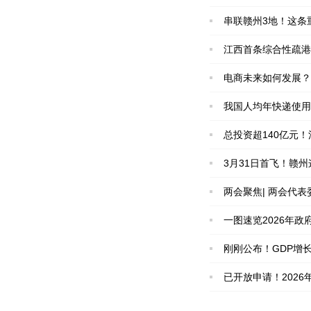
串联赣州3地！这条
江西首条综合性疏港
电商未来如何发展？
我国人均年快递使用
总投资超140亿元
3月31日首飞！赣
两会聚焦| 两会代
一图速览2026年政
刚刚公布！GDP增长5
已开放申请！202