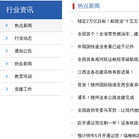
热点新闻
行业资讯
锚定2万亿目标！邮政业“十五
热点新闻
全国首个！全省禁售燃油车，建
行业动态
年我国快递业务量已超千亿件
通知公告
全国首条海河联运枢纽零碳航线
协会新闻
江西这条在建高铁有新进展！
教育培训
首发！赣州国际陆港至西安家具
党建工作
通车！赣州这条公路改建完成
全国政协常委马军胜：让现代物
距开通运营仅剩一年！这条铁路
预计明年5月开通运营！瑞梅铁