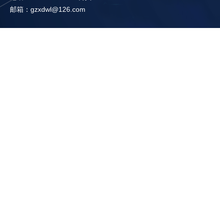
邮箱：gzxdwl@126.com