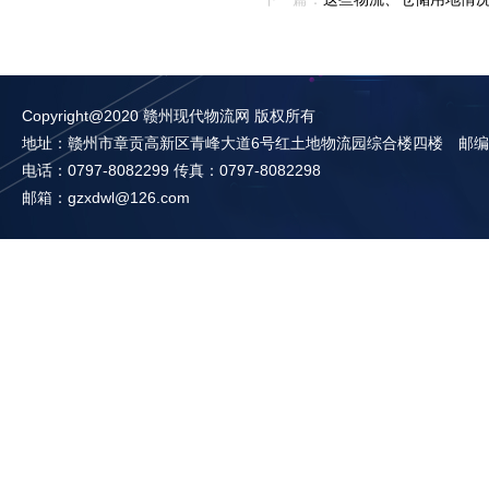
Copyright@2020 赣州现代物流网 版权所有
地址：赣州市章贡高新区青峰大道6号红土地物流园综合楼四楼 邮编：3
电话：0797-8082299 传真：0797-8082298
邮箱：gzxdwl@126.com