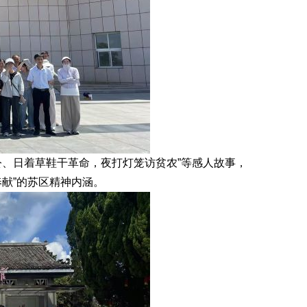
公、日着草鞋干革命，夜打灯笼访贫农”等感人故事，
献”的苏区精神内涵。