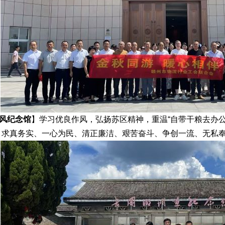
风纪念馆
】学习优良作风，弘扬苏区精神，重温
“自带干粮去办
、求真务实、一心为民、清正廉洁、艰苦奋斗、争创一流、无私奉