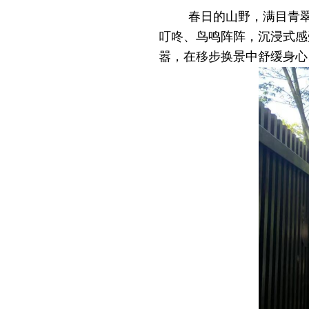
春日的山野，满目青
叮咚、鸟鸣阵阵，沉浸式感
嚣，在移步换景中舒缓身心