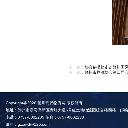
上一篇：
协会秘书处走访赣州国
下一篇：
赣州市物流协会第四届会
Copyright@2020 赣州现代物流网 版权所有
地址：赣州市章贡高新区青峰大道6号红土地物流园综合楼四楼 邮编：3
电话：0797-8082299 传真：0797-8082298
邮箱：gzxdwl@126.com