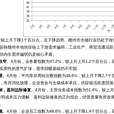
数较上月下降1个百分点，呈下降趋势。赣州市仓储行业仍处于
反映赣州本地供应链上下游需求偏弱，工业生产、商贸流通活跃
但内生需求偏弱仍是核心矛盾。
收窄
。
4月份，业务量指数为47.2%，较上月上升1.2个百分
实质性的景气扩张，需求回暖基础仍不牢固。
滑
。
4月份，平均库存周转次数指数为48.6%，较上月下降2.
，库存消化放缓，企业资金与仓储成本承压，供应链活跃度回落
解，盈利边际修复
。
4月份，主营业务成本指数为51.4%，较上月
。表明成本压力缓解、盈利边际修复的正向组合，经营质量有所改
。
慎
。
4月份，企业员工指数为48.6%，较上月下降1.4个百分