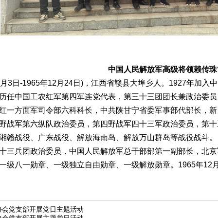
中国人民解放军高级将领赖传珠
月
3
日
-1965
年
12
月
24
日
)
，江西省赣县大埠乡人。
1927
年加入中
历任中国工农红军第四军连党代表，第三十三团团长兼政治委员
红一方面军司令部六科科长，中共陕甘宁省委军事部代部长，新
野战军第六纵队政治委员，第四野战军四十三军政治委员，第十
湘赣战役、广东战役、解放海南岛、解放万山群岛等战役战斗。
十三兵团政治委员，中国人民解放军总干部部第一副部长，北京
一级八一勋章、一级独立自由勋章、一级解放勋章。
1965
年
12
协会党支部开展党日主题活动