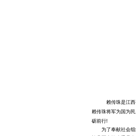
赖传珠是江西
赖传珠将军为国为民
砺前行!
为了奉献社会组